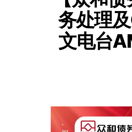
务处理及C
文电台A