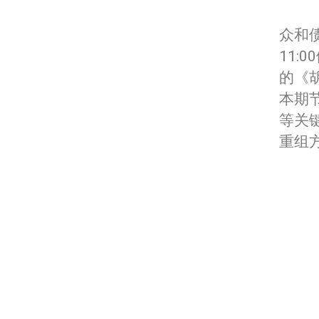
众和债
11:00
的《
本期
等关
重组