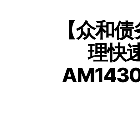
【众和债
理快速
AM14