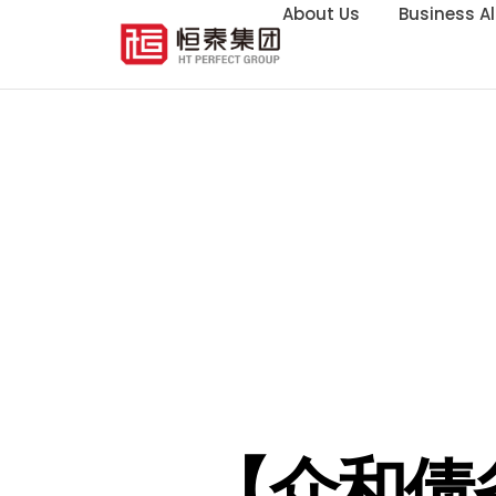
About Us
Business Al
【众和债