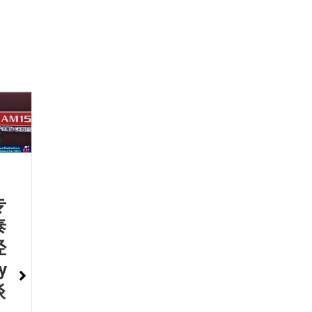
专
泰
经
y
谈