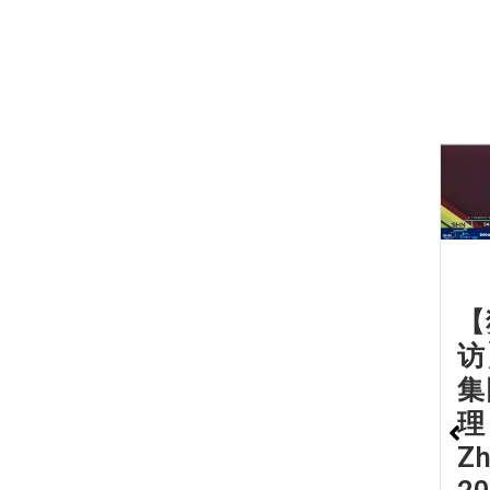
【
访
集
理
Z