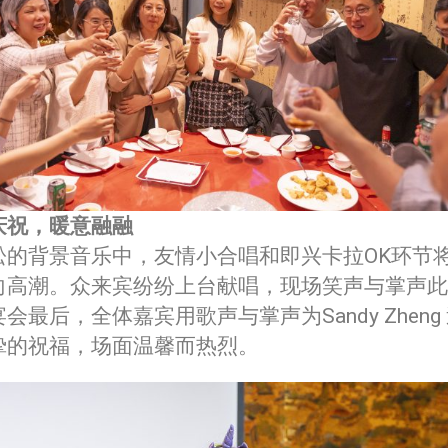
庆祝，暖意融融
松的背景音乐中，友情小合唱和即兴卡拉OK环节
向高潮。众来宾纷纷上台献唱，现场笑声与掌声此
会最后，全体嘉宾用歌声与掌声为Sandy Zheng
挚的祝福，场面温馨而热烈。