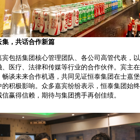
云集，共话合作新篇
嘉宾包括集团核心管理团队、各公司高管代表，以
融、医疗、法律和传媒等行业的合作伙伴。宾主在
，畅谈未来合作机遇，共同见证恒泰集团在士嘉堡
中的积极影响。众多嘉宾纷纷表示，恒泰集团始终
诚信赢得信赖，期待与集团携手再创佳绩。