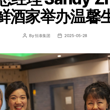
鲜酒家举办温馨
By
恒泰集团
2025-05-28