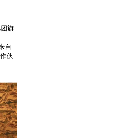
集团旗
了来自
作伙