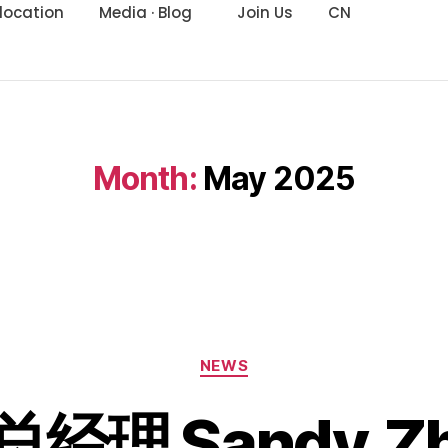
location
Media · Blog
Join Us
CN
Month:
May 2025
NEWS
经理 Sandy Zh