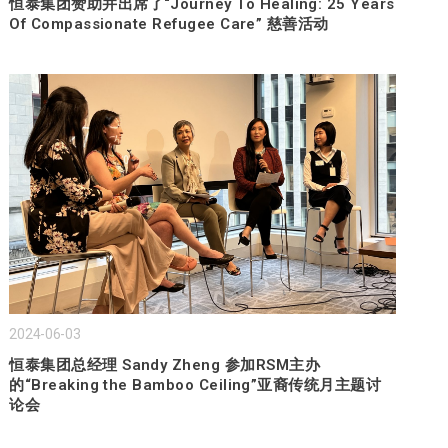
恒泰集团赞助并出席了“Journey To Healing: 25 Years
Of Compassionate Refugee Care” 慈善活动
2024-06-03
恒泰集团总经理 Sandy Zheng 参加RSM主办
的“Breaking the Bamboo Ceiling”亚裔传统月主题讨
论会