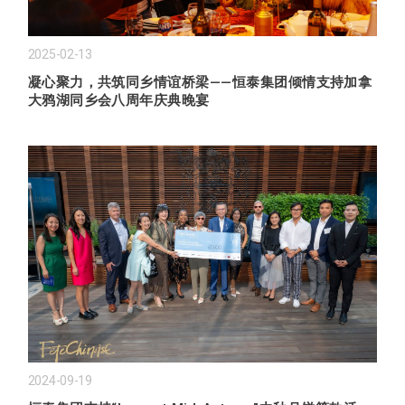
2025-02-13
凝心聚力，共筑同乡情谊桥梁——恒泰集团倾情支持加拿
大鸦湖同乡会八周年庆典晚宴
2024-09-19