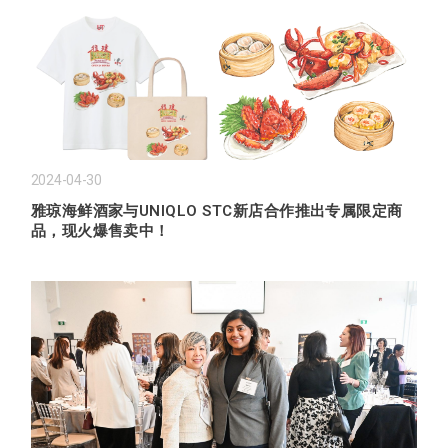
2024-04-30
雅琼海鲜酒家与UNIQLO STC新店合作推出专属限定商
品，现火爆售卖中！