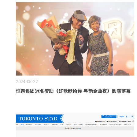
2024-05-22
恒泰集团冠名赞助《好歌献给你 粤韵金曲夜》圆满落幕