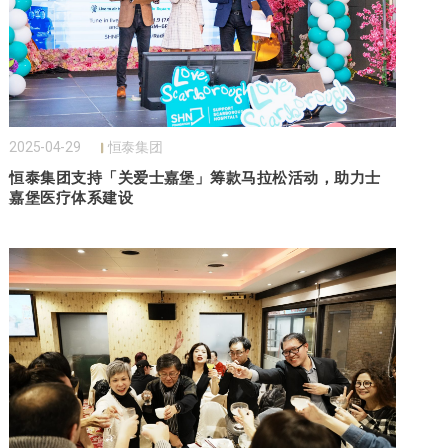
2025-04-29
恒泰集团
恒泰集团支持「关爱士嘉堡」筹款马拉松活动，助力士
嘉堡医疗体系建设