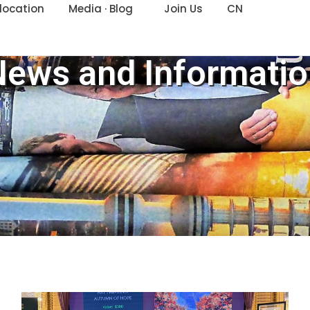
location
Media · Blog
Join Us
CN
News and Informatio