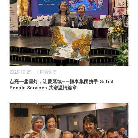
2025-10-29
恒泰集团
点亮一盏星灯，让爱延续——恒泰集团携手 Gifted
People Services 共谱温情篇章