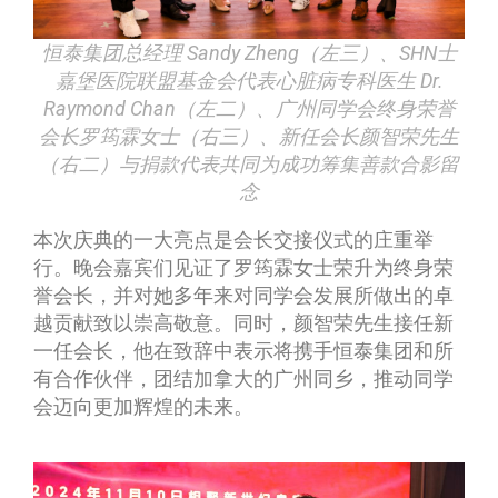
恒泰集团总经理 Sandy Zheng（左三）、SHN士
嘉堡医院联盟基金会代表心脏病专科医生 Dr.
Raymond Chan（左二）、广州同学会终身荣誉
会长罗筠霖女士（右三）、新任会长颜智荣先生
（右二）与捐款代表共同为成功筹集善款合影留
念
本次庆典的一大亮点是会长交接仪式的庄重举
行。晚会嘉宾们见证了罗筠霖女士荣升为终身荣
誉会长，并对她多年来对同学会发展所做出的卓
越贡献致以崇高敬意。同时，颜智荣先生接任新
一任会长，他在致辞中表示将携手恒泰集团和所
有合作伙伴，团结加拿大的广州同乡，推动同学
会迈向更加辉煌的未来。