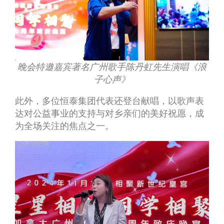
晚会特邀嘉宾著名广州歌手陈丹虹先生演唱《浪
子心声》
此外，多位恒泰集团代表还登台献唱，以歌声表
达对公益事业的支持与对乡亲们的美好祝愿，成
为全场关注的焦点之一。