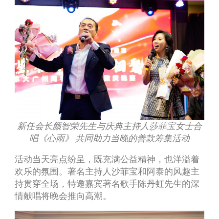
新任会长颜智荣先生与庆典主持人莎菲宝女士合
唱《心雨》 共同助力当晚的善款筹集活动
活动当天亮点纷呈，既充满公益精神，也洋溢着
欢乐的氛围。著名主持人沙菲宝和阿泰的风趣主
持贯穿全场，特邀嘉宾著名歌手陈丹虹先生的深
情献唱将晚会推向高潮。