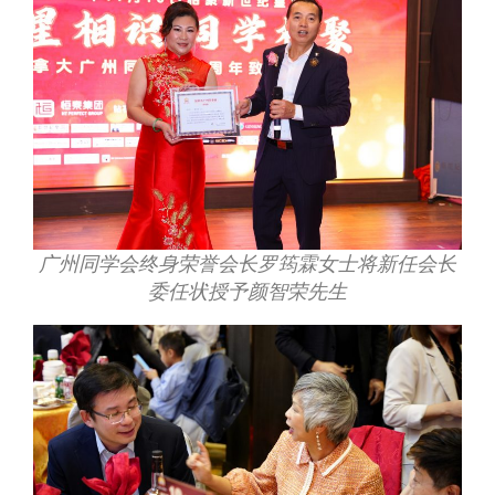
广州同学会终身荣誉会长罗筠霖女士将新任会长
委任状授予颜智荣先生