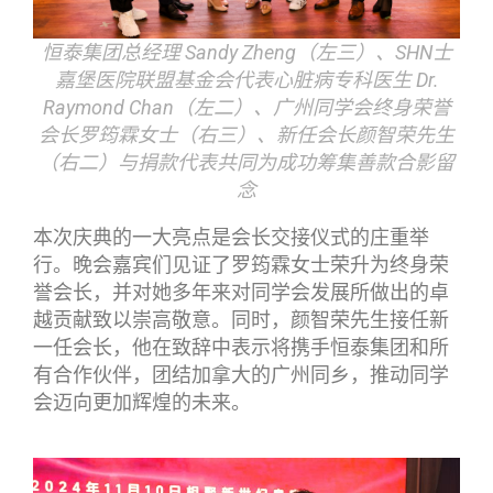
恒泰集团总经理 Sandy Zheng（左三）、SHN士
嘉堡医院联盟基金会代表心脏病专科医生 Dr.
Raymond Chan（左二）、广州同学会终身荣誉
会长罗筠霖女士（右三）、新任会长颜智荣先生
（右二）与捐款代表共同为成功筹集善款合影留
念
本次庆典的一大亮点是会长交接仪式的庄重举
行。晚会嘉宾们见证了罗筠霖女士荣升为终身荣
誉会长，并对她多年来对同学会发展所做出的卓
越贡献致以崇高敬意。同时，颜智荣先生接任新
一任会长，他在致辞中表示将携手恒泰集团和所
有合作伙伴，团结加拿大的广州同乡，推动同学
会迈向更加辉煌的未来。