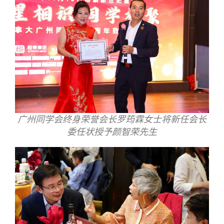
广州同学会终身荣誉会长罗筠霖女士将新任会长
委任状授予颜智荣先生