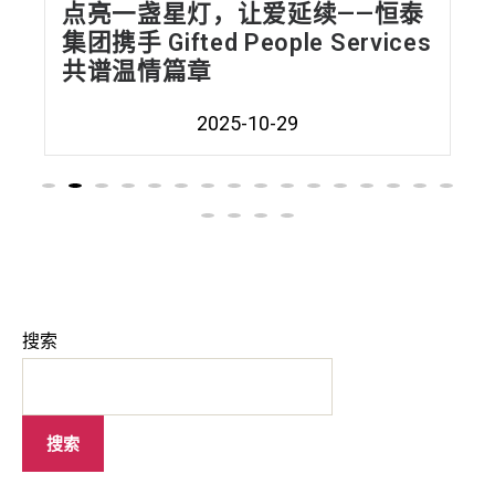
延续——恒泰
温情相聚，共襄盛典——
e Services
联合冠名支持安省温州同
《中秋·周年庆》活动
9
2025-10-24
搜索
搜索