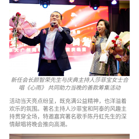
新任会长颜智荣先生与庆典主持人莎菲宝女士合
唱《心雨》 共同助力当晚的善款筹集活动
活动当天亮点纷呈，既充满公益精神，也洋溢着
欢乐的氛围。著名主持人沙菲宝和阿泰的风趣主
持贯穿全场，特邀嘉宾著名歌手陈丹虹先生的深
情献唱将晚会推向高潮。