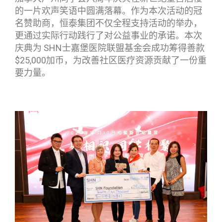
的一片欢声笑语中圆满落幕。作为本次活动的冠
名赞助商，恒泰集团不仅全程支持活动的举办，
更通过实际行动践行了对公益事业的承诺。本次
庆典为 SHN士嘉堡医院联盟基金会成功筹得善款
$25,000加币，为改善社区医疗资源贡献了一份重
要力量。