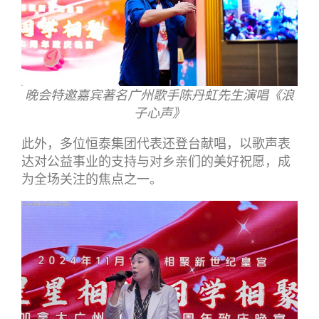
晚会特邀嘉宾著名广州歌手陈丹虹先生演唱《浪
子心声》
此外，多位恒泰集团代表还登台献唱，以歌声表
达对公益事业的支持与对乡亲们的美好祝愿，成
为全场关注的焦点之一。