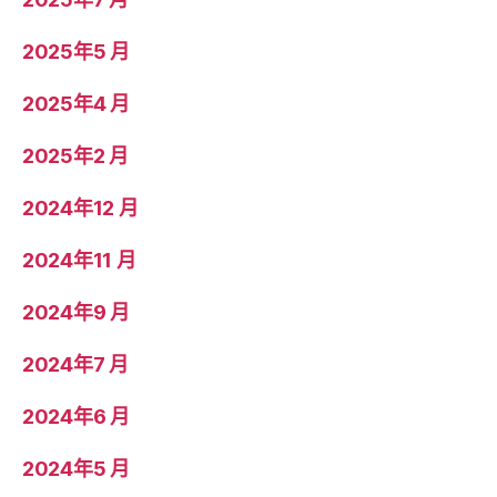
2025年5 月
2025年4 月
2025年2 月
2024年12 月
2024年11 月
2024年9 月
2024年7 月
2024年6 月
2024年5 月