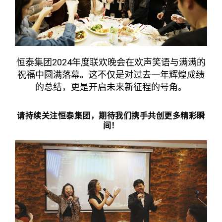
恒泰集团2024年度联欢晚会在欢声笑语与满满的
祝福中圆满落幕。这不仅是对过去一年辉煌成绩
的总结，更是开启未来新征程的号角。
请持续关注恒泰集团，期待我们携手共创更多精彩瞬
间！