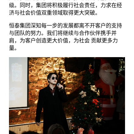
级。同时，集团将积极履行社会责任，力求在经
济与社会价值双重领域取得更大突破。
恒泰集团深知每一步的发展都离不开客户的支持
与团队的努力。我们将继续与合作伙伴携手并
肩，为客户创造更大价值，为社会 贡献更多力
量。