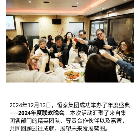
2024年12月13日，恒泰集团成功举办了年度盛典
——
2024年度联欢晚会
。本次活动汇聚了来自集
团各部门的精英团队、尊贵合作伙伴以及嘉宾，
共同回顾过往成就，展望未来发展蓝图。