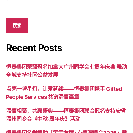
搜索
Recent Posts
恒泰集团荣耀冠名加拿大广州同学会七周年庆典 舞动
全城支持社区公益发展
点亮一盏星灯，让爱延续——恒泰集团携手 Gifted
People Services 共谱温情篇章
温情相聚，共襄盛典——恒泰集团联合冠名支持安省
温州同乡会《中秋·周年庆》活动
恒泰集团名誉赞助「雯雯友情+有情演唱会2025」载