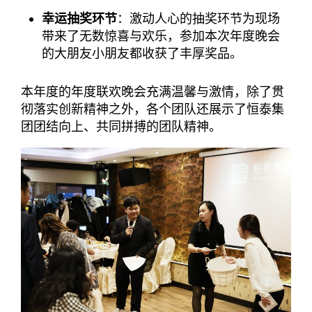
幸运抽奖环节
：激动人心的抽奖环节为现场
带来了无数惊喜与欢乐，参加本次年度晚会
的大朋友小朋友都收获了丰厚奖品。
本年度的年度联欢晚会充满温馨与激情，除了贯
彻落实创新精神之外，各个团队还展示了恒泰集
团团结向上、共同拼搏的团队精神。