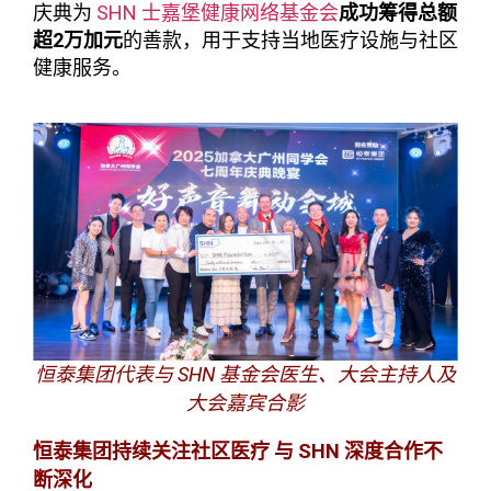
庆典为
SHN 士嘉堡健康网络基金会
成功筹得总额
超2
万加元
的善款，用于支持当地医疗设施与社区
健康服务。
SHN
恒泰集团代表与
基金会医生、大会主持人及
大会嘉宾合影
SHN
恒泰集团持续关注社区医疗
与
深度合作不
断深化