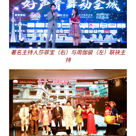
著名主持人莎菲宝（右）与周伽骏（左）联袂主
持