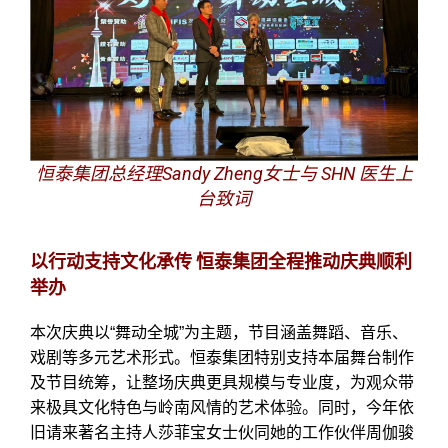
恒泰集团总经理Sandy Zheng女士与 SHN 医生上
台致词
以行动支持文化承传
恒泰集团全程推动庆典顺利
举办
本次庆典以
“
舞动全城
”
为主题，节目涵盖舞蹈、音乐、
戏剧等多元艺术形式。恒泰集团特别支持本届舞台制作
及节目统筹，让整场庆典更具规模与专业度，为观众带
来极具文化特色与岭南风情的艺术体验。同时，今年依
旧请来著名主持人莎菲宝女士伙同她的工作伙伴周伽骏