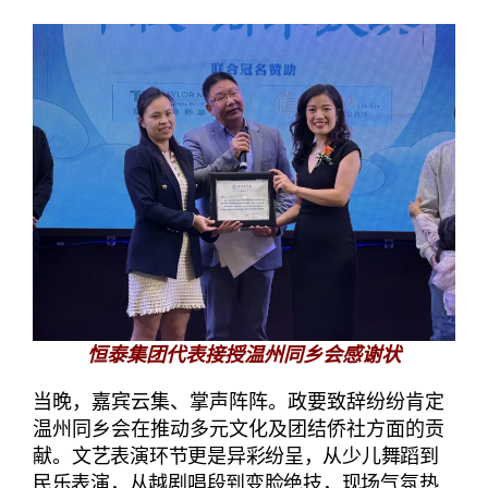
恒泰集团代表接授温州同乡会感谢状
当晚，嘉宾云集、掌声阵阵。政要致辞纷纷肯定
温州同乡会在推动多元文化及团结侨社方面的贡
献。
文艺表演环节更是异彩纷呈，从少儿舞蹈到
民乐表演，从越剧唱段到变脸绝技，现场气氛热