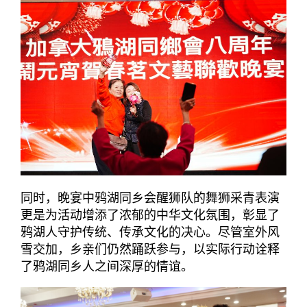
同时，晚宴中鸦湖同乡会醒狮队的舞狮采青表演
更是为活动增添了浓郁的中华文化氛围，彰显了
鸦湖人守护传统、传承文化的决心。尽管室外风
雪交加，乡亲们仍然踊跃参与，以实际行动诠释
了鸦湖同乡人之间深厚的情谊。