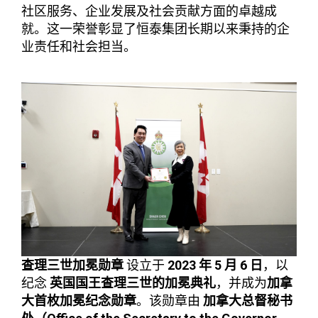
社区服务、企业发展及社会贡献方面的卓越成
就。这一荣誉彰显了恒泰集团长期以来秉持的企
业责任和社会担当。
查理三世加冕勋章
设立于
2023 年 5 月 6 日
，以
纪念
英国国王查理三世的加冕典礼
，并成为
加拿
大首枚加冕纪念勋章
。该勋章由
加拿大总督秘书