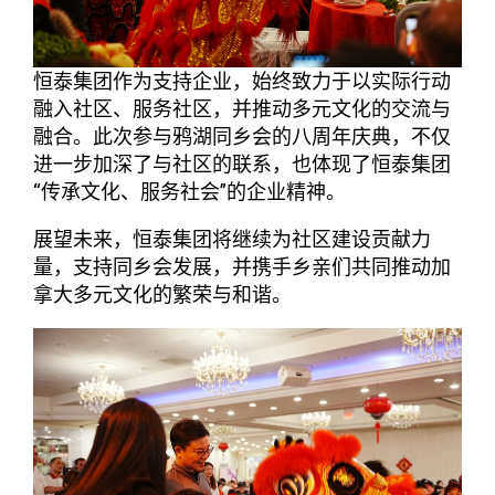
恒泰集团作为支持企业，始终致力于以实际行动
融入社区、服务社区，并推动多元文化的交流与
融合。此次参与鸦湖同乡会的八周年庆典，不仅
进一步加深了与社区的联系，也体现了恒泰集团
“传承文化、服务社会”的企业精神。
展望未来，恒泰集团将继续为社区建设贡献力
量，支持同乡会发展，并携手乡亲们共同推动加
拿大多元文化的繁荣与和谐。