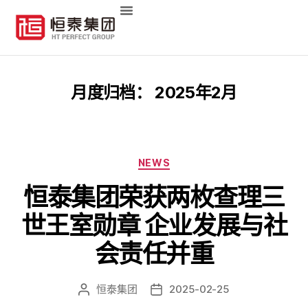
月度归档：
2025年2月
NEWS
恒泰集团荣获两枚查理三
世王室勋章 企业发展与社
会责任并重
恒泰集团
2025-02-25