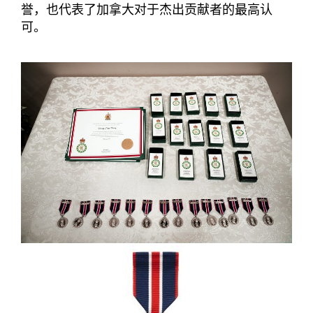
誉，也代表了加拿大对于杰出贡献者的最高认
可。