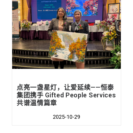
让爱延续——恒泰
温情相聚，共襄盛典
People Services
联合冠名支持安省温
《中秋·周年庆》活
5-10-29
2025-10-2