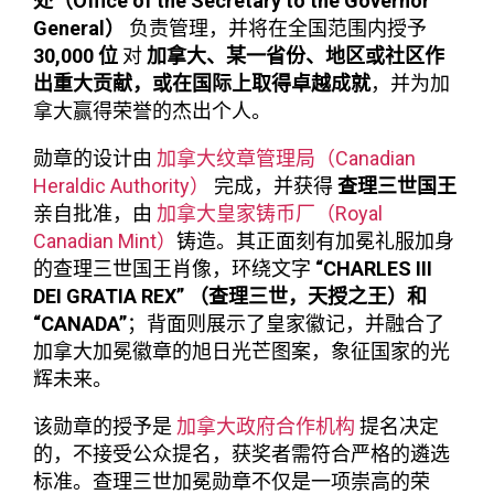
处（Office of the Secretary to the Governor
General）
负责管理，并将在全国范围内授予
30,000 位
对
加拿大、某一省份、地区或社区作
出重大贡献，或在国际上取得卓越成就
，并为加
拿大赢得荣誉的杰出个人。
勋章的设计由
加拿大纹章管理局（Canadian
Heraldic Authority）
完成，并获得
查理三世国王
亲自批准，由
加拿大皇家铸币厂（Royal
Canadian Mint）
铸造。其正面刻有加冕礼服加身
的查理三世国王肖像，环绕文字
“CHARLES III
DEI GRATIA REX” （查理三世，天授之王）和
“CANADA”
；背面则展示了皇家徽记，并融合了
加拿大加冕徽章的旭日光芒图案，象征国家的光
辉未来。
该勋章的授予是
加拿大政府合作机构
提名决定
的，不接受公众提名，获奖者需符合严格的遴选
标准。查理三世加冕勋章不仅是一项崇高的荣