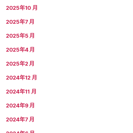
2025年10 月
2025年7 月
2025年5 月
2025年4 月
2025年2 月
2024年12 月
2024年11 月
2024年9 月
2024年7 月