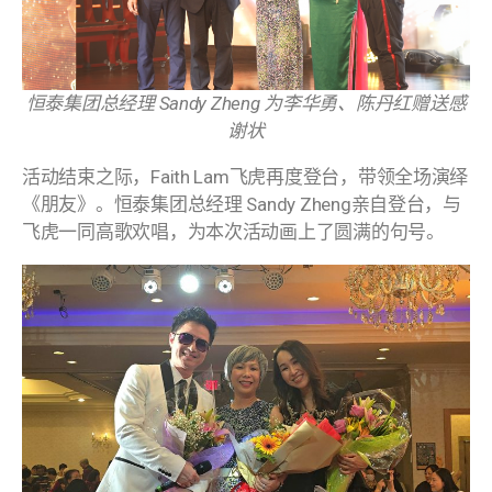
恒泰集团总经理 Sandy Zheng 为李华勇、陈丹红赠送感
谢状
活动结束之际，Faith Lam飞虎再度登台，带领全场演绎
《朋友》。恒泰集团总经理 Sandy Zheng亲自登台，与
飞虎一同高歌欢唱，为本次活动画上了圆满的句号。