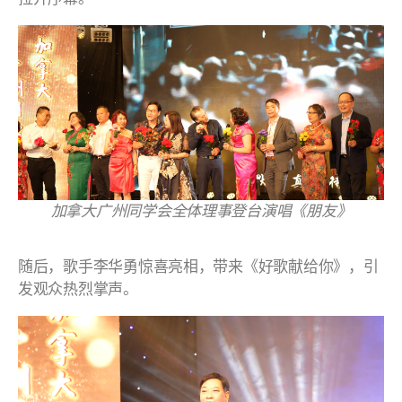
加拿大广州同学会全体理事登台演唱《朋友》
随后，歌手李华勇惊喜亮相，带来《好歌献给你》，引
发观众热烈掌声。