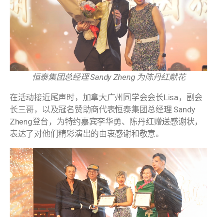
恒泰集团总经理 Sandy Zheng 为陈丹红献花
在活动接近尾声时，加拿大广州同学会会长Lisa，副会
长三哥，以及冠名赞助商代表恒泰集团总经理 Sandy
Zheng登台，为特约嘉宾李华勇、陈丹红赠送感谢状，
表达了对他们精彩演出的由衷感谢和敬意。