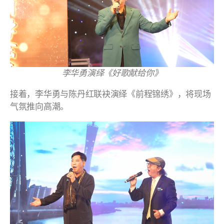
李华勇演绎《好歌献给你》
接着，李华勇与陈丹红联袂演绎《前程锦绣》，将现场
气氛推向高潮。