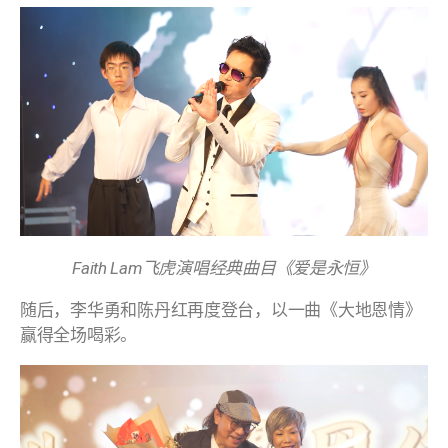
Faith Lam飞虎演唱经典曲目《爱是永恒》
随后，李华勇和陈丹红再度登台，以一曲《大地恩情》
赢得全场喝彩。