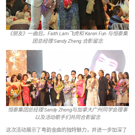
《朋友》一曲后，Faith Lam飞虎和 Karen Fun 与恒泰集
团总经理 Sandy Zheng 合影留念
恒泰集团总经理 Sandy Zheng与加拿大广州同学会理事
以及活动歌手们共同合影留念
这次活动展示了粤韵金曲的独特魅力，并进一步加深了