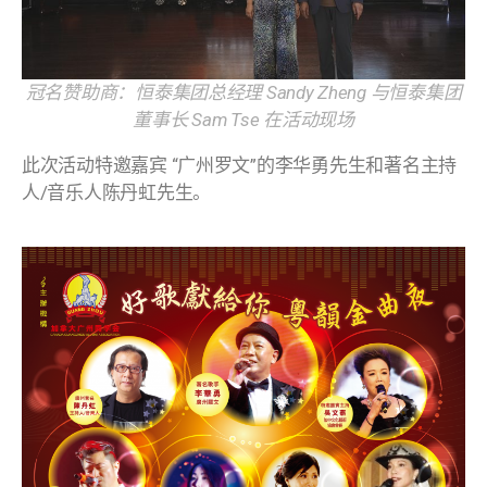
冠名赞助商：恒泰集团总经理 Sandy Zheng 与恒泰集团
董事长 Sam Tse 在活动现场
此次活动特邀嘉宾 “广州罗文”的李华勇先生和著名主持
人/音乐人陈丹虹先生。