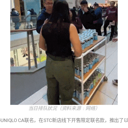
当日排队狀況（资料来源﹕网络）
NIQLO CA联名，在STC新店线下开售限定联名款，推出