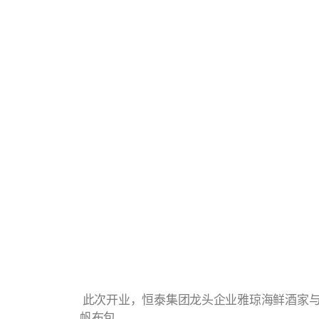
此次开业，恒泰集团龙头企业雅琼海鲜酒家与U
帆布包。