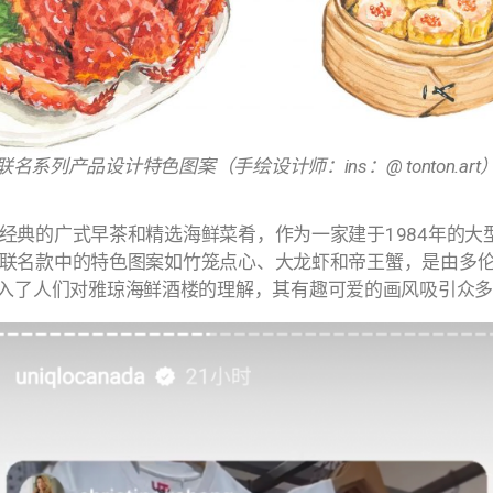
联名系列产品设计
特色图案（手绘设计师：
ins
：
@ tonton.art
典的广式早茶和精选海鲜菜肴，作为一家建于1984年的大型餐饮
名款中的特色图案如竹笼点心、大龙虾和帝王蟹，是由多伦多本地的
计设计中融入了人们对雅琼海鲜酒楼的理解，其有趣可爱的画风吸引