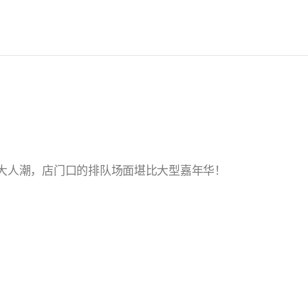
天吸引了巨大人潮，店门口的排队场面堪比大型嘉年华！