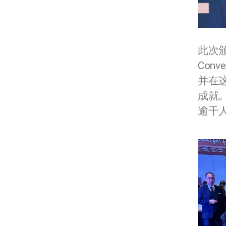
此次颁
Con
并在
成就
逾千