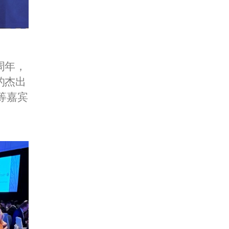
0周年，
的杰出
等嘉宾