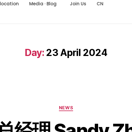
location
Media · Blog
Join Us
CN
Day:
23 April 2024
NEWS
经理 Sandy Zh