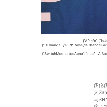
{"ARInfo":{"IsU
{"IsChangeEyeLift":false,"IsChangeFac
{"SwitchMedicatedAcne":false,"IsAIBeau
多伦
人Sa
与SH
席了加