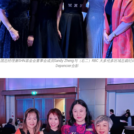
团总经理兼SHN基金会董事会成员Sandy Zheng与（右二）RBC 大多伦多区域总裁纪诗华
Depencier合影