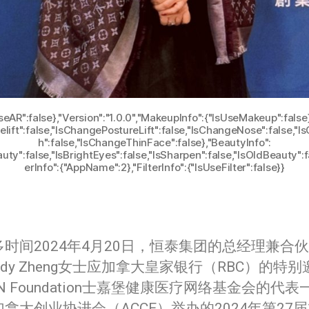
seAR":false},"Version":"1.0.0","MakeupInfo":{"IsUseMakeup":false}
elift":false,"IsChangePostureLift":false,"IsChangeNose":false,
h":false,"IsChangeThinFace":false},"BeautyInfo":
ty":false,"IsBrightEyes":false,"IsSharpen":false,"IsOldBeauty":
erInfo":{"AppName":2},"FilterInfo":{"IsUseFilter":false}}
多时间2024年4月20日，恒泰集团的总经理兼合
ndy Zheng女士应加拿大皇家银行（RBC）的特
N Foundation士嘉堡健康医疗网络基金会的代表
拿大创业协进会（ACCE）举办的2024年第27