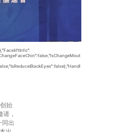
,"FaceliftInfo":
"IsChangeFaceChin":false,"IsChangeMout
false,"IsReduceBlackEyes":false},"Handl
伙创始
别邀请，
一同出
届杰出