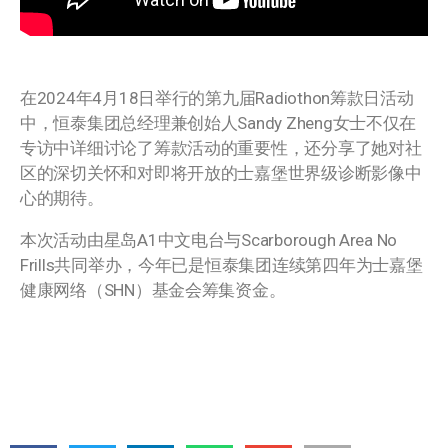
在2024年4月18日举行的第九届Radiothon筹款日活动
中，恒泰集团总经理兼创始人Sandy Zheng女士不仅在
专访中详细讨论了筹款活动的重要性，还分享了她对社
区的深切关怀和对即将开放的士嘉堡世界级诊断影像中
心的期待。
本次活动由星岛A1中文电台与Scarborough Area No
Frills共同举办，今年已是恒泰集团连续第四年为士嘉堡
健康网络（SHN）基金会筹集资金。