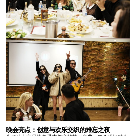
晚会亮点：创意与欢乐交织的难忘之夜