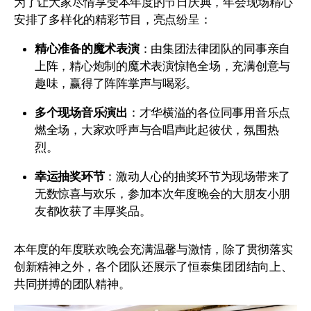
为了让大家尽情享受本年度的节日庆典，年会现场精心
安排了多样化的精彩节目，亮点纷呈：
精心准备的魔术表演
：由集团法律团队的同事亲自
上阵，精心炮制的魔术表演惊艳全场，充满创意与
趣味，赢得了阵阵掌声与喝彩。
多个现场音乐演出
：才华横溢的各位同事用音乐点
燃全场，大家欢呼声与合唱声此起彼伏，氛围热
烈。
幸运抽奖环节
：激动人心的抽奖环节为现场带来了
无数惊喜与欢乐，参加本次年度晚会的大朋友小朋
友都收获了丰厚奖品。
本年度的年度联欢晚会充满温馨与激情，除了贯彻落实
创新精神之外，各个团队还展示了恒泰集团团结向上、
共同拼搏的团队精神。