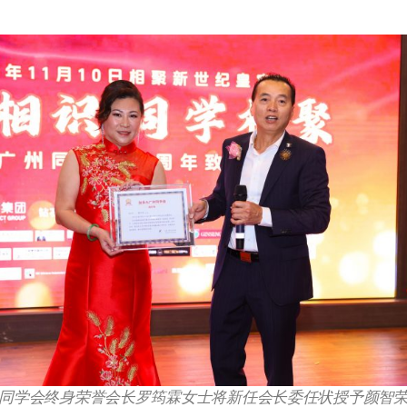
同学会终身荣誉会长罗筠霖女士将新任会长委任状授予颜智