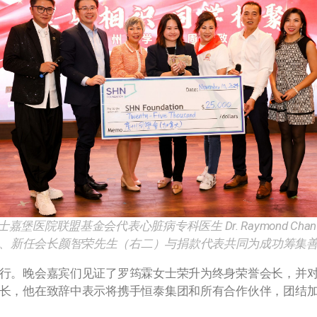
SHN士嘉堡医院联盟基金会代表心脏病专科医生 Dr. Raymond
、新任会长颜智荣先生（右二）与捐款代表共同为成功筹集
行。晚会嘉宾们见证了罗筠霖女士荣升为终身荣誉会长，并
长，他在致辞中表示将携手恒泰集团和所有合作伙伴，团结