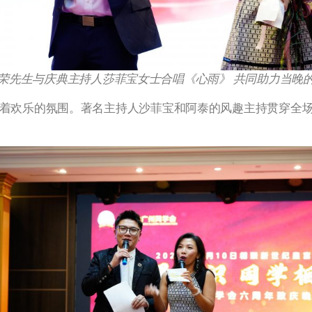
荣先生与庆典主持人莎菲宝女士合唱《心雨》 共同助力当晚
着欢乐的氛围。著名主持人沙菲宝和阿泰的风趣主持贯穿全