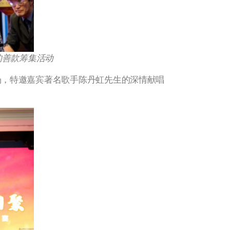
的善款筹集活动
场，特邀嘉宾著名歌手陈丹虹先生的深情献唱