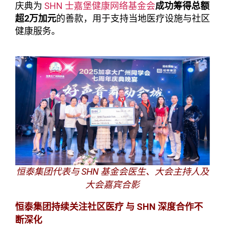
庆典为
SHN 士嘉堡健康网络基金会
成功筹得总额
超2
万加元
的善款，用于支持当地医疗设施与社区
健康服务。
SHN
恒泰集团代表与
基金会医生、大会主持人及
大会嘉宾合影
SHN
恒泰集团持续关注社区医疗
与
深度合作不
断深化