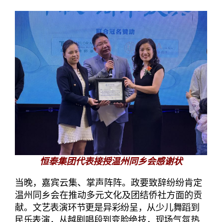
恒泰集团代表接授温州同乡会感谢状
当晚，嘉宾云集、掌声阵阵。政要致辞纷纷肯定
温州同乡会在推动多元文化及团结侨社方面的贡
献。
文艺表演环节更是异彩纷呈，从少儿舞蹈到
民乐表演，从越剧唱段到变脸绝技，现场气氛热