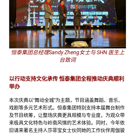
恒泰集团总经理Sandy Zheng女士与 SHN 医生上
台致词
以行动支持文化承传
恒泰集团全程推动庆典顺利
举办
本次庆典以
“
舞动全城
”
为主题，节目涵盖舞蹈、音乐、
戏剧等多元艺术形式。恒泰集团特别支持本届舞台制作
及节目统筹，让整场庆典更具规模与专业度，为观众带
来极具文化特色与岭南风情的艺术体验。同时，今年依
旧请来著名主持人莎菲宝女士伙同她的工作伙伴周伽骏