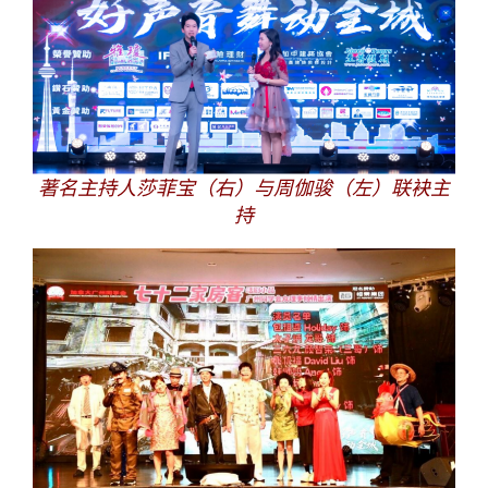
著名主持人莎菲宝（右）与周伽骏（左）联袂主
持