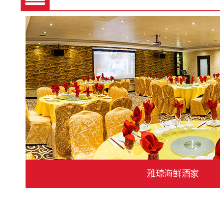
雅琼海鲜酒家
加康交通意外评估