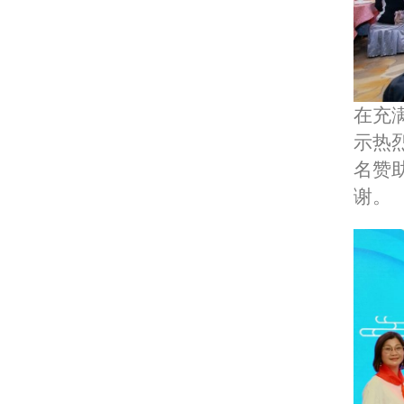
在充
示热
名赞
谢。