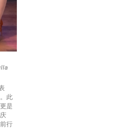
lla
表
。此
更是
庆
前行