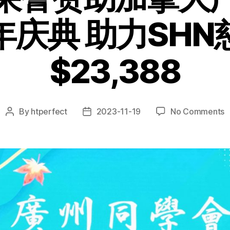
年庆典 助力SHN
$23,388
By
htperfect
2023-11-19
No Comments