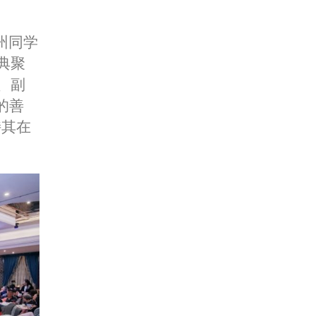
州同学
典聚
、副
的善
持其在