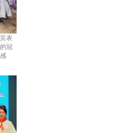
宾表
的冠
感