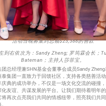
活动当晚募集到总额
$23,388
的善款
左到右依次为：
Sandy Zheng; 罗筠霖会长；Tu
Bateman；主持人莎菲宝。
团总经理兼SHN基金会董事会成员Sandy Zheng
恒泰集团一直致力于回馈社区，支持各类慈善活动
年庆典的成功举办，不仅是一场文化交流的碰撞，
深化友谊、共谋发展的平台。让我们期待着明年的
它将再次点亮我们共同的情感纽带，照亮我们共同
路。