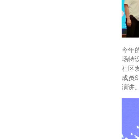
今年
场特
社区发
成员Sa
演讲。