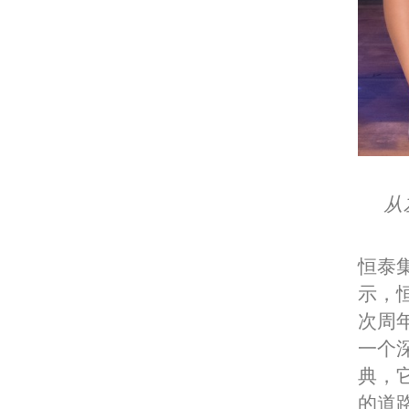
从
恒泰集
示，
次周
一个
典，
的道