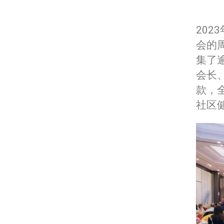
202
会的
集了
会长、
款，
社区