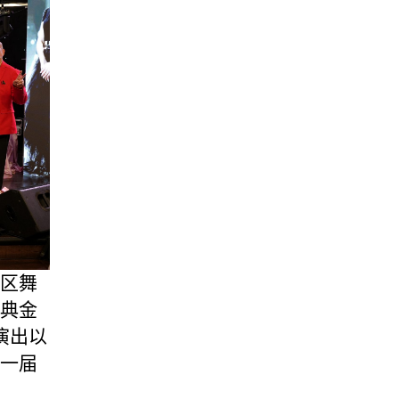
区舞
典金
演出以
一届