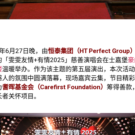
5年6月27日晚，由
恒泰集团（HT Perfect Group
的「雯雯友情+有情2025」慈善演唱会在士嘉堡
豪
楼
温暖举办。作为该主题的第五届演出，本次活动
感人的氛围中圆满落幕，现场嘉宾云集，节目精彩
为
耆晖基金会（Carefirst Foundation）
筹得善款
长者关怀项目。