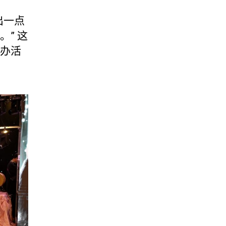
出一点
” 这
办活