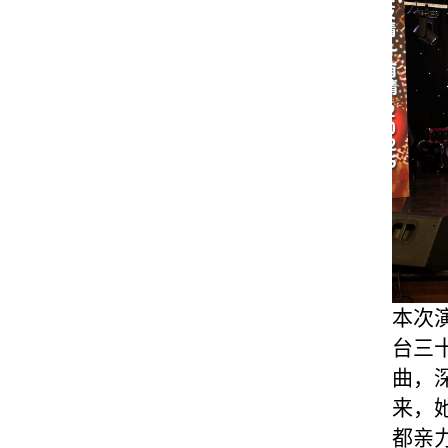
本次
台三
曲，
来，
都亲