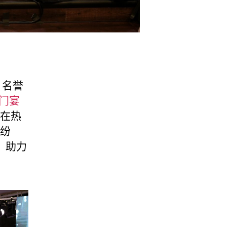
）
名誉
门宴
在热
纷
，助力