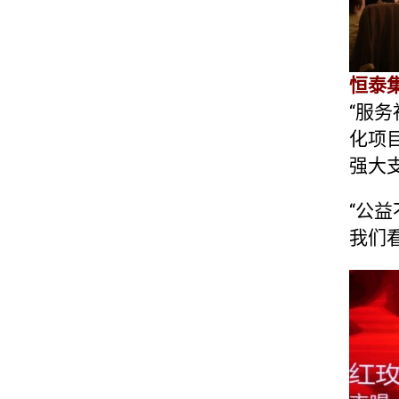
恒泰
“服
化项
强大
“公
我们