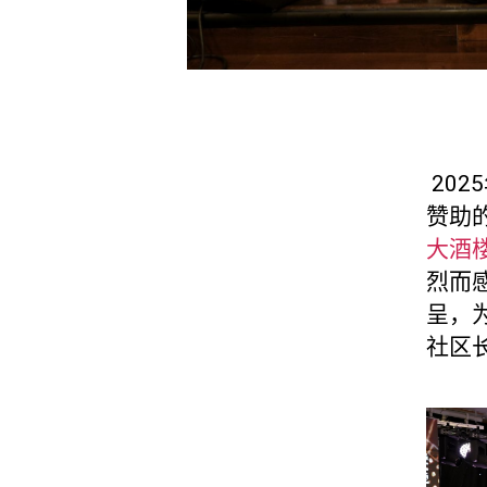
202
赞助
大酒
烈而
呈，
社区