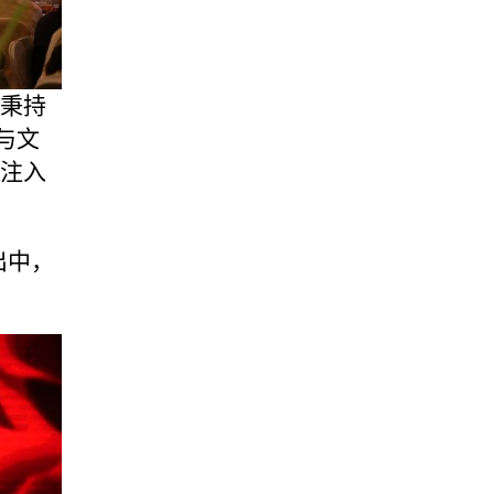
秉持
与文
注入
出中，