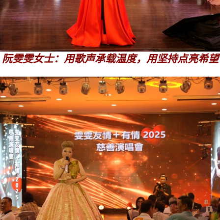
阮雯雯女士：用歌声承载温度，用坚持点亮希望