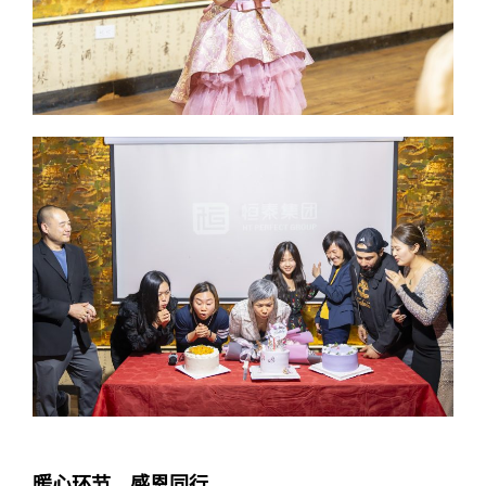
暖心环节，感恩同行