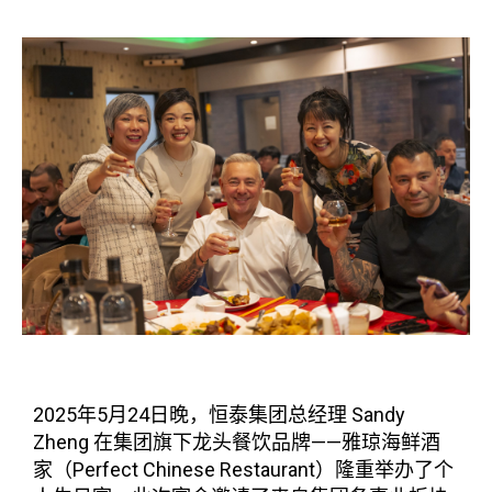
2025年5月24日晚，恒泰集团总经理 Sandy
Zheng 在集团旗下龙头餐饮品牌——雅琼海鲜酒
家（Perfect Chinese Restaurant）隆重举办了个