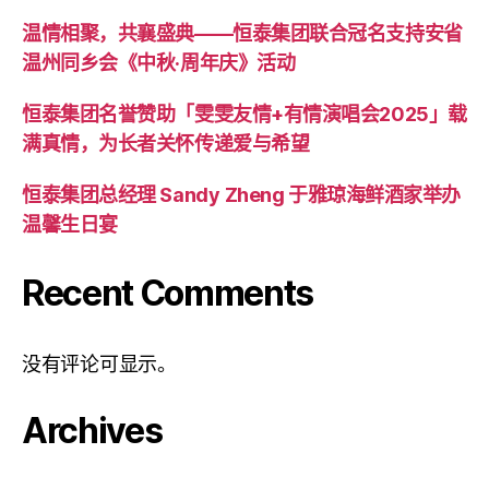
温情相聚，共襄盛典——恒泰集团联合冠名支持安省
温州同乡会《中秋·周年庆》活动
恒泰集团名誉赞助「雯雯友情+有情演唱会2025」载
满真情，为长者关怀传递爱与希望
恒泰集团总经理 Sandy Zheng 于雅琼海鲜酒家举办
温馨生日宴
Recent Comments
没有评论可显示。
Archives