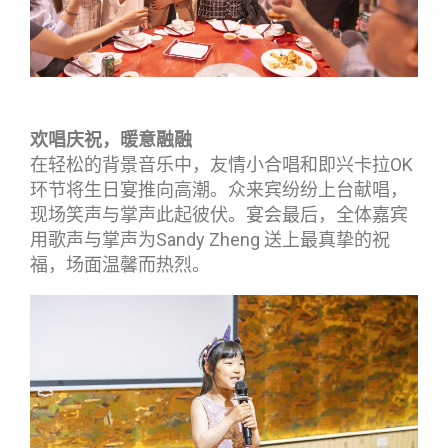
欢唱庆祝，暖意融融
在轻松的背景音乐中，友情小合唱和即兴卡拉OK
环节将生日宴推向高潮。众来宾纷纷上台献唱，
现场笑声与掌声此起彼伏。宴会最后，全体嘉宾
用歌声与掌声为Sandy Zheng 送上最真挚的祝
福，场面温馨而热烈。