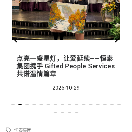
点亮一盏星灯，让爱延续——恒泰
集团携手 Gifted People Services
共谱温情篇章
2025-10-29
恒泰集团