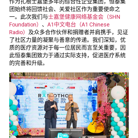
作为扎根士嘉堡多年的综合性企业集团，恒泰集
团始终将回馈社会、关爱社区作为重要使命之
一。此次我们与
士嘉堡健康网络基金会（SHN
Foundation）
、
A1中文电台（A1 Chinese
Radio）
及众多合作伙伴和捐赠者并肩携手，见证
了社区力量的凝聚与善意的传递。我们深知，优
质的医疗资源对于每一位居民而言至关重要，因
此恒泰集团致力于通过实际支持，促进医疗系统
的完善和升级。