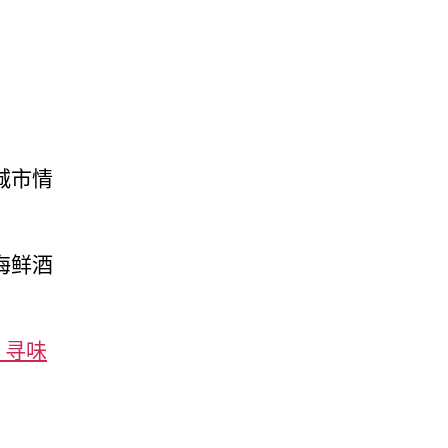
城市情
海鲜酒
rs 寻味