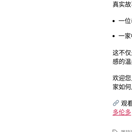
真实故
一位
一家
这不仅
感的温
欢迎您
家如何
观看
多伦多